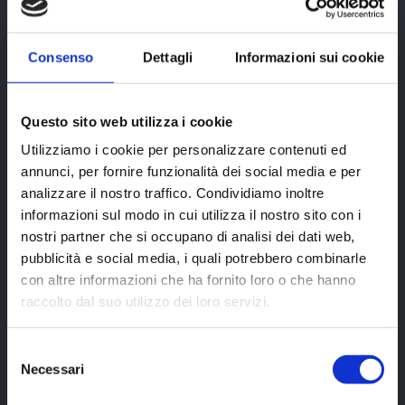
ti permetterà di avere chiara la situazione
attuale della tua
Consenso
Dettagli
Informazioni sui cookie
associazione/organizzazione del Terzo
settore
Questo sito web utilizza i cookie
Utilizziamo i cookie per personalizzare contenuti ed
annunci, per fornire funzionalità dei social media e per
analizzare il nostro traffico. Condividiamo inoltre
Strategia

informazioni sul modo in cui utilizza il nostro sito con i
nostri partner che si occupano di analisi dei dati web,
pubblicità e social media, i quali potrebbero combinarle
Pianificazionione, Strategia e Obiettivi:
con altre informazioni che ha fornito loro o che hanno
Pianificheremo insieme una strategia per
raccolto dal suo utilizzo dei loro servizi.
raggiungere i tuoi obiettivi.
Selezione
Necessari
del
consenso